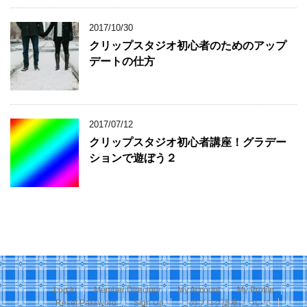
2017/10/30
クリップスタジオ初心者のためのアップ
デートの仕方
2017/07/12
クリップスタジオ初心者講座！グラデー
ションで遊ぼう２
Log In
Member Directory
My Account
My Profile
Reset Password
Sign Up
このブログ講座について