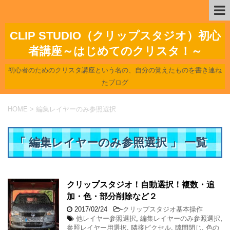
CLIP STUDIO（クリップスタジオ）初心
者講座～はじめてのクリスタ！～
初心者のためのクリスタ講座という名の、自分の覚えたものを書き連ね
たブログ
HOME
>
編集レイヤーのみ参照選択
「 編集レイヤーのみ参照選択 」 一覧
クリップスタジオ！自動選択！複数・追
加・色・部分削除など２
2017/02/24
-
クリップスタジオ基本操作
他レイヤー参照選択
,
編集レイヤーのみ参照選択
,
参照レイヤー用選択
,
隣接ピクセル
,
隙間閉じ
,
色の