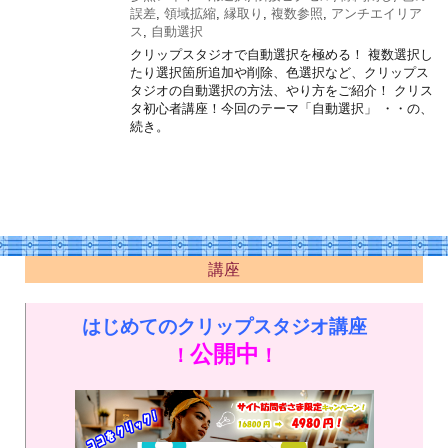
誤差
,
領域拡縮
,
縁取り
,
複数参照
,
アンチエイリア
ス
,
自動選択
クリップスタジオで自動選択を極める！ 複数選択し
たり選択箇所追加や削除、色選択など、クリップス
タジオの自動選択の方法、やり方をご紹介！ クリス
タ初心者講座！今回のテーマ「自動選択」 ・・の、
続き。
講座
はじめてのクリップスタジオ講座
公開中
！
！