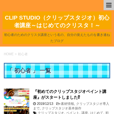
CLIP STUDIO（クリップスタジオ）初心
者講座～はじめてのクリスタ！～
初心者のためのクリスタ講座という名の、自分の覚えたものを書き連ね
たブログ
HOME
>
初心者
「 初心者 」 一覧
『初めてのクリップスタジオペイント講
座』がスタートしました⁉
2019/12/13
-
素材情報
,
クリップスタジオ導入
まで
,
クリップスタジオ基本操作
クリップスタジオ
,
ペイント
,
講座
,
はじめて
,
初