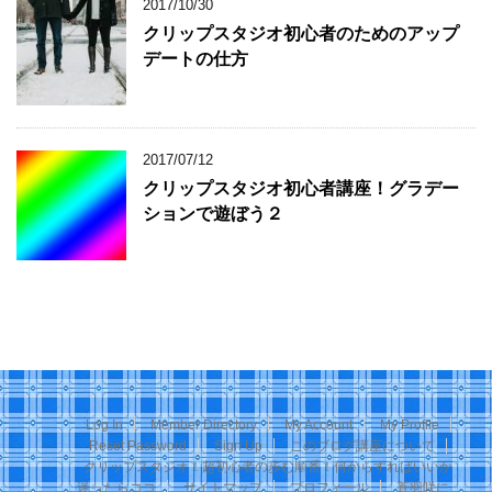
2017/10/30
クリップスタジオ初心者のためのアップ
デートの仕方
2017/07/12
クリップスタジオ初心者講座！グラデー
ションで遊ぼう２
Log In
Member Directory
My Account
My Profile
Reset Password
Sign Up
このブログ講座について
クリップスタジオ！超初心者の歩む順番！何からすればいいか
迷ったらココ
サイトマップ
プロフィール
蒼羽咲に