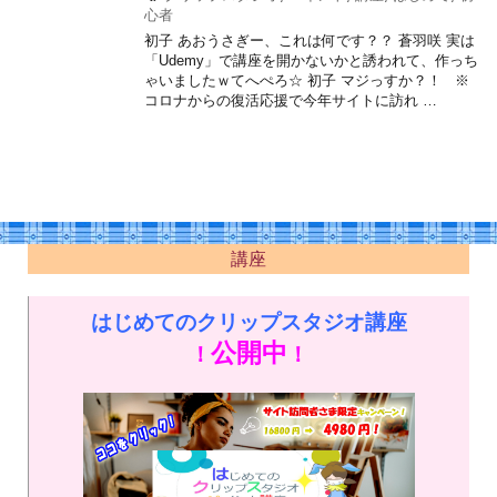
心者
初子 あおうさぎー、これは何です？？ 蒼羽咲 実は
「Udemy」で講座を開かないかと誘われて、作っち
ゃいましたｗてへぺろ☆ 初子 マジっすか？！ ※
コロナからの復活応援で今年サイトに訪れ …
講座
はじめてのクリップスタジオ講座
公開中
！
！