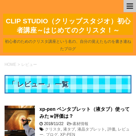
CLIP STUDIO（クリップスタジオ）初心
者講座～はじめてのクリスタ！～
初心者のためのクリスタ講座という名の、自分の覚えたものを書き連ね
たブログ
HOME
>
レビュー
「 レビュー 」 一覧
xp-pen ペンタブレット（液タブ）使って
みたｗ評価は？
2018/11/22
-
素材情報
クリスタ
,
液タブ
,
液晶タブレット
,
評価
,
レビュ
ー
,
プログ
,
XP-PEN