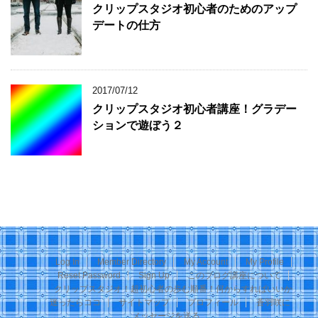
クリップスタジオ初心者のためのアップ
デートの仕方
2017/07/12
クリップスタジオ初心者講座！グラデー
ションで遊ぼう２
Log In
Member Directory
My Account
My Profile
Reset Password
Sign Up
このブログ講座について
クリップスタジオ！超初心者の歩む順番！何からすればいいか
迷ったらココ
サイトマップ
プロフィール
蒼羽咲に
メッセージを送る