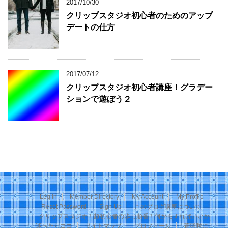
2017/10/30
クリップスタジオ初心者のためのアップ
デートの仕方
2017/07/12
クリップスタジオ初心者講座！グラデー
ションで遊ぼう２
Log In
Member Directory
My Account
My Profile
Reset Password
Sign Up
このブログ講座について
クリップスタジオ！超初心者の歩む順番！何からすればいいか
迷ったらココ
サイトマップ
プロフィール
蒼羽咲に