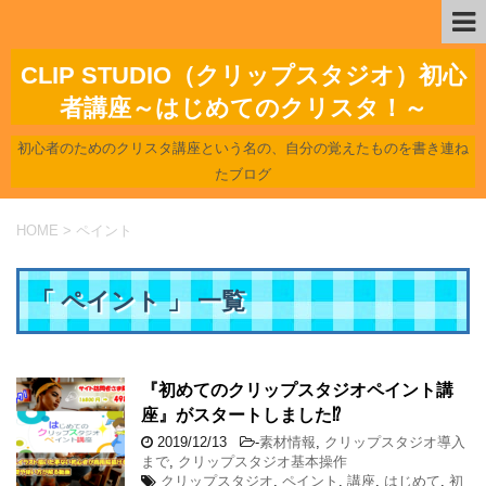
CLIP STUDIO（クリップスタジオ）初心
者講座～はじめてのクリスタ！～
初心者のためのクリスタ講座という名の、自分の覚えたものを書き連ね
たブログ
HOME
>
ペイント
「 ペイント 」 一覧
『初めてのクリップスタジオペイント講
座』がスタートしました⁉
2019/12/13
-
素材情報
,
クリップスタジオ導入
まで
,
クリップスタジオ基本操作
クリップスタジオ
,
ペイント
,
講座
,
はじめて
,
初