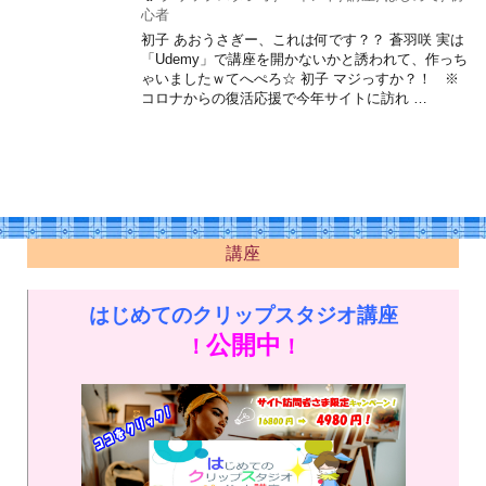
心者
初子 あおうさぎー、これは何です？？ 蒼羽咲 実は
「Udemy」で講座を開かないかと誘われて、作っち
ゃいましたｗてへぺろ☆ 初子 マジっすか？！ ※
コロナからの復活応援で今年サイトに訪れ …
講座
はじめてのクリップスタジオ講座
公開中
！
！