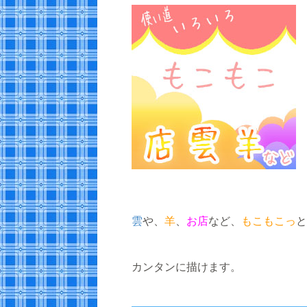
雲
や、
羊
、
お店
など、
もこもこっ
と
カンタンに描けます。