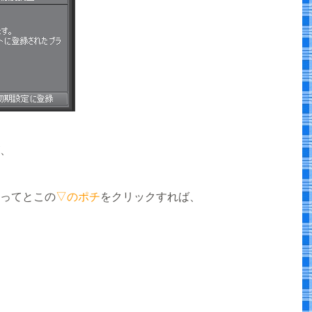
、
ってとこの
▽のポチ
をクリックすれば、