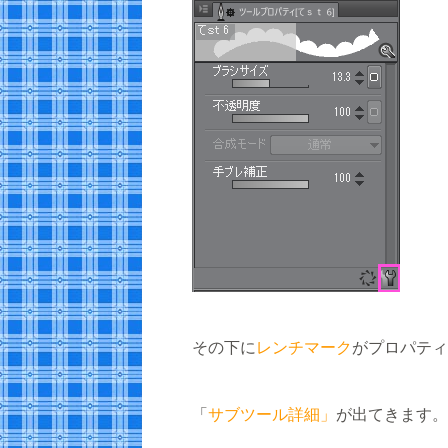
その下に
レンチマーク
がプロパティ
「
サブツール詳細」
が出てきます。