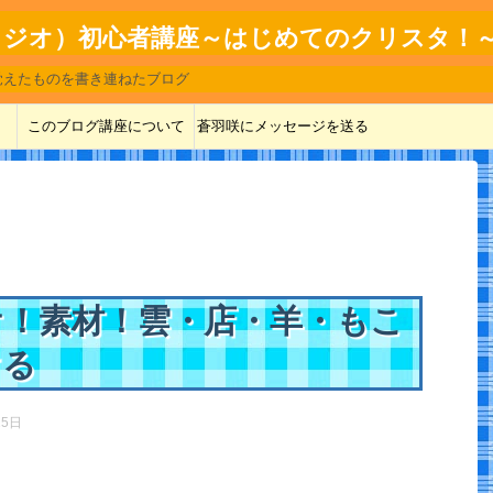
ップスタジオ）初心者講座～はじめてのクリスタ！
覚えたものを書き連ねたブログ
このブログ講座について
蒼羽咲にメッセージを送る
オ！素材！雲・店・羊・もこ
ける
25日