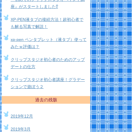
座』がスタートしました⁉
XP-PEN液タブの接続方法！超初心者で
も解る写真で解説！
xp-pen ペンタブレット（液タブ）使って
みたｗ評価は？
クリップスタジオ初心者のためのアップ
デートの仕方
クリップスタジオ初心者講座！グラデー
ションで遊ぼう２
過去の残骸
2019年12月
2019年3月