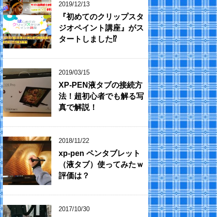
2019/12/13
『初めてのクリップスタ
ジオペイント講座』がス
タートしました⁉
2019/03/15
XP-PEN液タブの接続方
法！超初心者でも解る写
真で解説！
2018/11/22
xp-pen ペンタブレット
（液タブ）使ってみたｗ
評価は？
2017/10/30