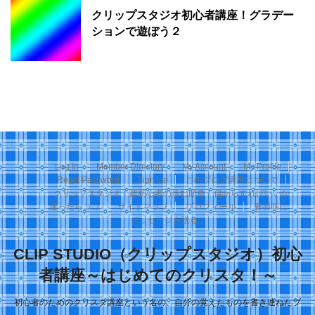
クリップスタジオ初心者講座！グラデー
ションで遊ぼう２
Log In
Member Directory
My Account
My Profile
Reset Password
Sign Up
このブログ講座について
クリップスタジオ！超初心者の歩む順番！何からすればいいか
迷ったらココ
サイトマップ
プロフィール
蒼羽咲に
メッセージを送る
CLIP STUDIO（クリップスタジオ）初心
者講座～はじめてのクリスタ！～
初心者のためのクリスタ講座という名の、自分の覚えたものを書き連ねたブ