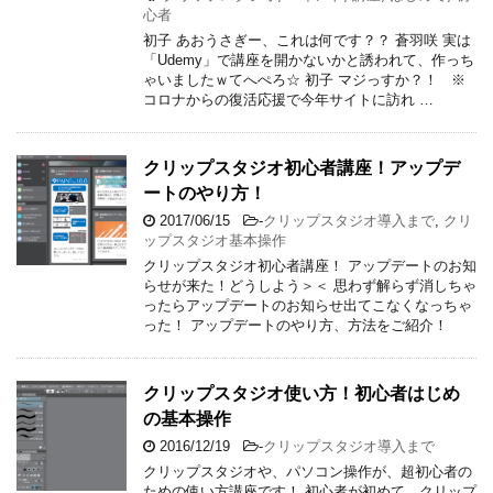
心者
初子 あおうさぎー、これは何です？？ 蒼羽咲 実は
「Udemy」で講座を開かないかと誘われて、作っち
ゃいましたｗてへぺろ☆ 初子 マジっすか？！ ※
コロナからの復活応援で今年サイトに訪れ …
クリップスタジオ初心者講座！アップデ
ートのやり方！
2017/06/15
-
クリップスタジオ導入まで
,
クリ
ップスタジオ基本操作
クリップスタジオ初心者講座！ アップデートのお知
らせが来た！どうしよう＞＜ 思わず解らず消しちゃ
ったらアップデートのお知らせ出てこなくなっちゃ
った！ アップデートのやり方、方法をご紹介！
クリップスタジオ使い方！初心者はじめ
の基本操作
2016/12/19
-
クリップスタジオ導入まで
クリップスタジオや、パソコン操作が、超初心者の
ための使い方講座です！ 初心者が初めて、クリップ