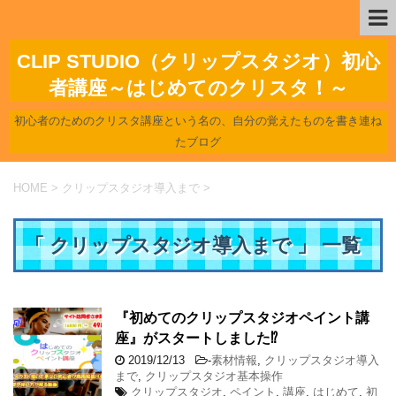
CLIP STUDIO（クリップスタジオ）初心
者講座～はじめてのクリスタ！～
初心者のためのクリスタ講座という名の、自分の覚えたものを書き連ね
たブログ
HOME
>
クリップスタジオ導入まで
>
「 クリップスタジオ導入まで 」 一覧
『初めてのクリップスタジオペイント講
座』がスタートしました⁉
2019/12/13
-
素材情報
,
クリップスタジオ導入
まで
,
クリップスタジオ基本操作
クリップスタジオ
,
ペイント
,
講座
,
はじめて
,
初