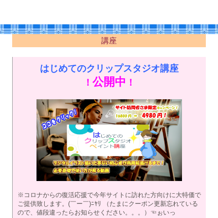
講座
はじめてのクリップスタジオ講座
公開中
！
！
※コロナからの復活応援で今年サイトに訪れた方向けに大特価で
ご提供致します。(￣ー￣)ﾆﾔﾘ （たまにクーポン更新忘れている
ので、値段違ったらお知らせください。。。）☜ぉいっ